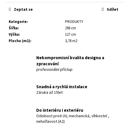
č
u
Zeptat se
Sdílet
j
e
Kategorie
:
PRODUKTY
m
Šířka
:
298 cm
e
Výška
:
127 cm
Plocha (m2)
:
3,78 m2
SILLYON
TRAVERTIN
10
Nekompromisní kvalita designu a
230
zpracování
Kč
profesionální přístup
Snadná a rychlá instalace
Záruka až 15let
Do interiéru i exteriéru
Odolnost proti UV, mechanická, vlhkostní ,
nehořlavost (A2)