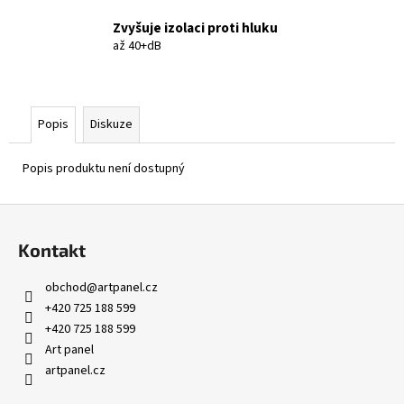
Zvyšuje izolaci proti hluku
až 40+dB
Popis
Diskuze
Popis produktu není dostupný
Z
á
Kontakt
p
a
obchod
@
artpanel.cz
t
+420 725 188 599
í
+420 725 188 599
Art panel
artpanel.cz