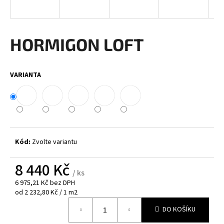
a
j
í
HORMIGON LOFT
t
?
VARIANTA
HLEDAT
Kód:
Zvolte variantu
D
8 440 Kč
o
/ ks
p
6 975,21 Kč bez DPH
o
Měrná
od 2 232,80 Kč / 1 m2
cena:
r
DO KOŠÍKU
u