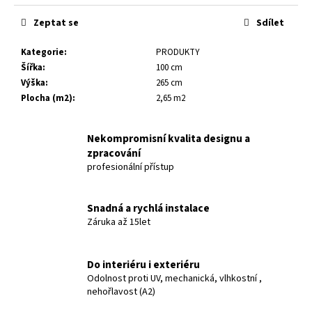
č
u
Zeptat se
Sdílet
j
e
Kategorie
:
PRODUKTY
m
Šířka
:
100 cm
e
Výška
:
265 cm
Plocha (m2)
:
2,65 m2
HERITAGE
XVII
10
Nekompromisní kvalita designu a
100
zpracování
Kč
profesionální přístup
Snadná a rychlá instalace
Záruka až 15let
Do interiéru i exteriéru
Odolnost proti UV, mechanická, vlhkostní ,
nehořlavost (A2)