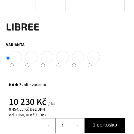
a
j
í
LIBREE
t
?
VARIANTA
HLEDAT
Kód:
Zvolte variantu
D
10 230 Kč
o
/ ks
p
8 454,55 Kč bez DPH
o
Měrná
od 3 860,38 Kč / 1 m2
cena:
r
DO KOŠÍKU
u