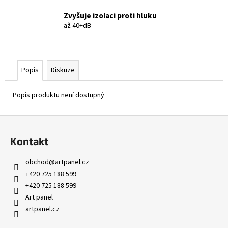
Zvyšuje izolaci proti hluku
až 40+dB
Popis
Diskuze
Popis produktu není dostupný
Z
á
Kontakt
p
a
obchod
@
artpanel.cz
t
+420 725 188 599
í
+420 725 188 599
Art panel
artpanel.cz