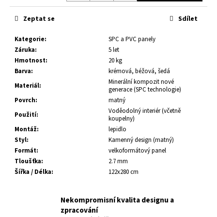
č
u
Zeptat se
Sdílet
j
e
Kategorie
:
SPC a PVC panely
m
Záruka
:
5 let
e
Hmotnost
:
20 kg
Barva
:
krémová, béžová, šedá
GRENIER
Minerální kompozit nové
Materiál
:
7
generace (SPC technologie)
380
Povrch
:
matný
Kč
Voděodolný interiér (včetně
Použití
:
koupelny)
Montáž
:
lepidlo
Styl
:
Kamenný design (matný)
Formát
:
velkoformátový panel
Tloušťka
:
2.7 mm
Šířka / Délka
:
122x280 cm
Nekompromisní kvalita designu a
zpracování