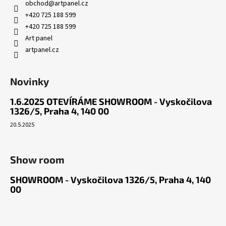
a
obchod
@
artpanel.cz
t
+420 725 188 599
í
+420 725 188 599
Art panel
artpanel.cz
Novinky
1.6.2025 OTEVÍRÁME SHOWROOM - Vyskočilova
1326/5, Praha 4, 140 00
20.5.2025
Show room
SHOWROOM - Vyskočilova 1326/5, Praha 4, 140
00