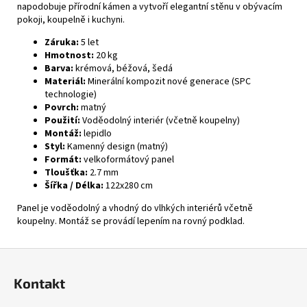
napodobuje přírodní kámen a vytvoří elegantní stěnu v obývacím
pokoji, koupelně i kuchyni.
Záruka:
5 let
Hmotnost:
20 kg
Barva:
krémová, béžová, šedá
Materiál:
Minerální kompozit nové generace (SPC
technologie)
Povrch:
matný
Použití:
Voděodolný interiér (včetně koupelny)
Montáž:
lepidlo
Styl:
Kamenný design (matný)
Formát:
velkoformátový panel
Tloušťka:
2.7 mm
Šířka / Délka:
122x280 cm
Panel je voděodolný a vhodný do vlhkých interiérů včetně
koupelny. Montáž se provádí lepením na rovný podklad.
Z
á
Kontakt
p