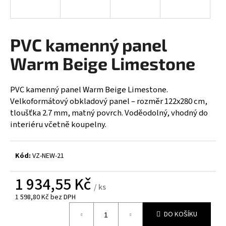
a
j
í
PVC kamenný panel
t
Warm Beige Limestone
?
PVC kamenný panel Warm Beige Limestone.
Velkoformátový obkladový panel – rozměr 122x280 cm,
tloušťka 2.7 mm, matný povrch. Voděodolný, vhodný do
HLEDAT
interiéru včetně koupelny.
Kód:
VZ-NEW-21
D
o
1 934,55 Kč
p
/ ks
o
1 598,80 Kč bez DPH
r
Měrná
DO KOŠÍKU
u
cena: