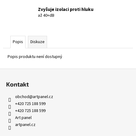
Zvyšuje izolaci proti hluku
až 40+dB
Popis
Diskuze
Popis produktu není dostupný
Z
á
Kontakt
p
a
obchod
@
artpanel.cz
t
+420 725 188 599
í
+420 725 188 599
Art panel
artpanel.cz