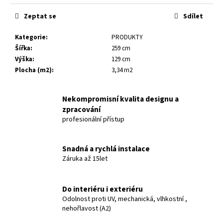
č
u
Zeptat se
Sdílet
j
e
Kategorie
:
PRODUKTY
m
Šířka
:
259 cm
e
Výška
:
129 cm
Plocha (m2)
:
3,34 m2
SILLYON
TRAVERTIN
10
Nekompromisní kvalita designu a
230
zpracování
Kč
profesionální přístup
Snadná a rychlá instalace
Záruka až 15let
Do interiéru i exteriéru
Odolnost proti UV, mechanická, vlhkostní ,
nehořlavost (A2)