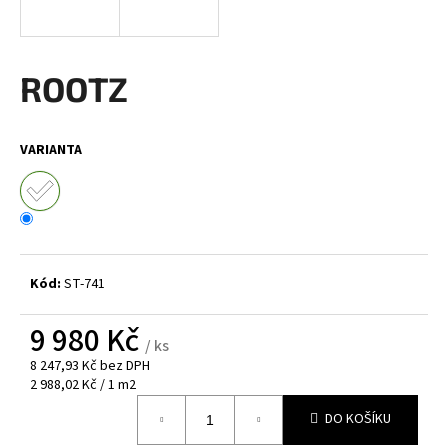
a
j
í
ROOTZ
t
?
VARIANTA
HLEDAT
Kód:
ST-741
D
9 980 Kč
o
/ ks
p
8 247,93 Kč bez DPH
o
Měrná
2 988,02 Kč / 1 m2
cena:
r
DO KOŠÍKU
u